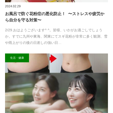
2024.02.29
お風呂で防ぐ花粉症の悪化防止！ 〜ストレスや疲労か
ら自分を守る対策〜
2/29.おはようございます^ ^。皆様、いかがお過ごしでしょう
か。すでに九州や東海、関東にてスギ花粉が非常に多く観測、雪
や雨上がりの後の日差しの強い日…
生活・健康