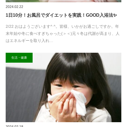
2024.02.22
1日10分！お風呂でダイエットを実践！GOOD入浴法✨
2/22.おはようございます^ ^。皆様、いかがお過ごしですか。年
末年始や冬に食べすぎちゃった(＞＜)元々冬は代謝が高まり、人
はエネルギーを取り入れ…
生活・健康
2024.02.18