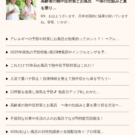
高齢者の熱中症対策とお風呂 〜体の仕組みと夏
を乗り…
8/9、おはようざいます。日本全国的に猛暑が続いています
ね。皆様、いかが…
アレルギーの予防や対策にお風呂が効果的ってホント？！ 〜アレ…
2025年病気の予防特集♪第2弾❣️風邪やインフルエンザを予…
これだけでOK👍お風呂で熱中症予防対策はこれだ！
入浴で夏バテ防止！自律神経を整えて熱中症から体を守ろう✨
口呼吸を改善し病気を予防🎵 免疫力アップ&しわやた…
高齢者の熱中症対策とお風呂 〜体の仕組みと夏を乗り切る方法〜…
不規則な仕事や生活の人のお風呂でなぜ⁈何❗️疲労回復法！
4/26(水)よい風呂の日特別講座☆全国配信有☆ プロ現場,…