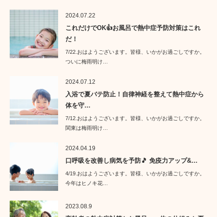
2024.07.22
これだけでOK👍お風呂で熱中症予防対策はこれ
だ！
7/22.おはようございます。皆様、いかがお過ごしですか。
ついに梅雨明け…
2024.07.12
入浴で夏バテ防止！自律神経を整えて熱中症から
体を守…
7/12.おはようございます。皆様、いかがお過ごしですか。
関東は梅雨明け…
2024.04.19
口呼吸を改善し病気を予防🎵 免疫力アップ&…
4/19.おはようございます。皆様、いかがお過ごしですか。
今年はヒノキ花…
2023.08.9