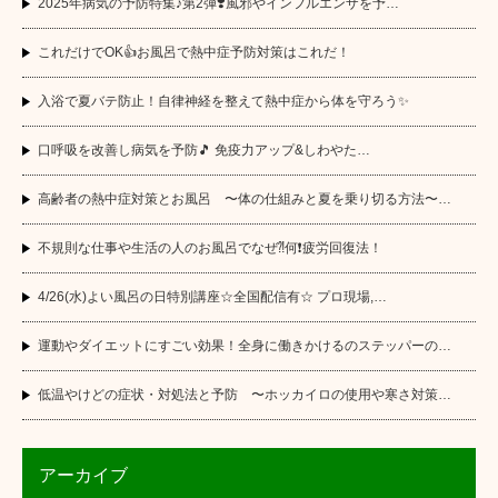
2025年病気の予防特集♪第2弾❣️風邪やインフルエンザを予…
これだけでOK👍お風呂で熱中症予防対策はこれだ！
入浴で夏バテ防止！自律神経を整えて熱中症から体を守ろう✨
口呼吸を改善し病気を予防🎵 免疫力アップ&しわやた…
高齢者の熱中症対策とお風呂 〜体の仕組みと夏を乗り切る方法〜…
不規則な仕事や生活の人のお風呂でなぜ⁈何❗️疲労回復法！
4/26(水)よい風呂の日特別講座☆全国配信有☆ プロ現場,…
運動やダイエットにすごい効果！全身に働きかけるのステッパーの…
低温やけどの症状・対処法と予防 〜ホッカイロの使用や寒さ対策…
アーカイブ