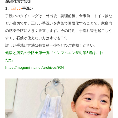
感染対策予防①
1、
正しい
手洗い
手洗いのタイミングは、外出後、調理前後、食事前、トイレ後な
どが適切です。正しい手洗いを家族で習慣化することで、家庭内
の感染予防に大きく役立ちます。今の時期、手荒れ等を起こしや
すく、石鹸が使えない方は水でもOK。
詳しい手洗い方法は特集第一弾をぜひご参照ください。
健康と病気の予防★第一弾『インフルエンザ対策5選はこれ
だ❣️』
https://megumi-ns.net/archives/934