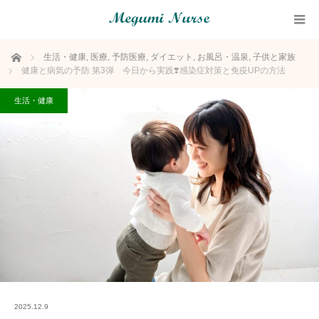
ホーム
生活・健康
,
医療
,
予防医療
,
ダイエット
,
お風呂・温泉
,
子供と家族
健康と病気の予防 第3弾 今日から実践❣️感染症対策と免疫UPの方法
生活・健康
2025.12.9