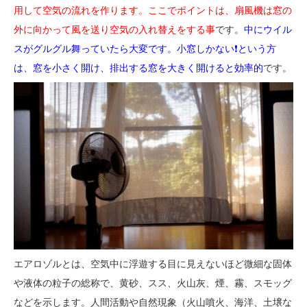
用して空気の流れを作ります。ここでポイントは、扇風機は窓の
外に向かって風を送り空気の入れ替えをする事
です。
中にウイル
スがグルグル舞っていたら大変です。小窓しかない❗️という方
は、窓を小さく開け、排出する窓を大きく開けると効率的
です。
エアロゾルとは、
空気中に浮遊する目に見えないほど微細な固体
や液体の粒子の総称
で、黄砂、スス、火山灰、煙、霧、スモッグ
などを示します。人間活動や自然現象（火山噴火、海洋、土壌な