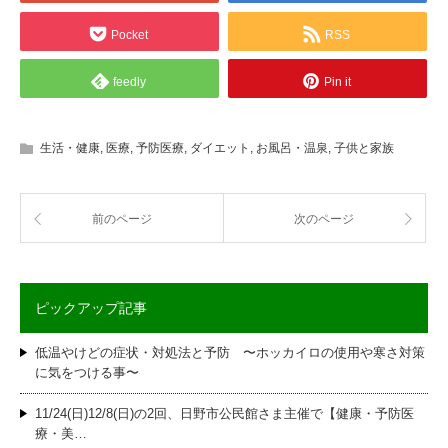
Pocket
RSS
feedly
Pin it
生活・健康
,
医療
,
予防医療
,
ダイエット
,
お風呂・温泉
,
子供と家族
前のページ
次のページ
ピックアップ記事
低温やけどの症状・対処法と予防 〜ホッカイロの使用や寒さ対策
に気をつける事〜
11/24(日)12/8(日)の2回、日野市公民館さま主催で【健康・予防医
療・美…