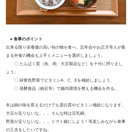
● 食事のポイント
出来る限り栄養価の高い旬の物を食べ、忘年会やお正月等人が集
まる外食の機会も上手くメニューを選択しましょう。
〇 たんぱく質（魚、肉、大豆製品など）を十分に摂りまし
ょう。
〇 緑黄色野菜でビタミンA、C、Eを補給しましょう。
〇 発酵食品（納豆等）で腸内環境を整える機会を作る。
冬は鍋の味を変えるだけでも蛋白質やビタミン補給になります。
大豆が足りないな。。。そんな時は豆乳鍋、
野菜が足りないな。。。トマト鍋にしよう！等楽しみながら食事
の工夫をしたいですね。