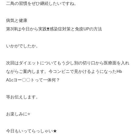
二鳥の習慣をぜひ継続したいですね。
病気と健康
第3弾
は
今日から実践
❣️感染症対策と免疫UPの方法
いかがでしたか。
次回はダイエットについてもう少し別の切り口から医療面を入れ
ながらご案内します。今コンビニで見かけるようになったHb
A1cヨー〇〇トって一体何？
等お伝えします。
お楽しみに⭐️
今日もいってらっしゃい★