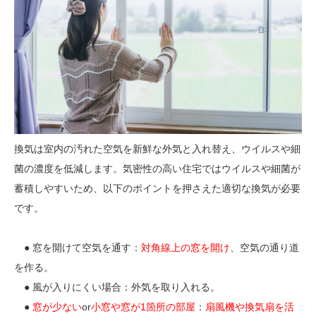
換気は室内の汚れた空気を新鮮な外気と入れ替え、ウイルスや細
菌の濃度を低減します。気密性の高い住宅ではウイルスや細菌が
蓄積しやすいため、以下のポイントを押さえた適切な換気が必要
です。
● 窓を開けて空気を通す：
対角線上の窓を開け
、空気の通り道
を作る。
● 風が入りにくい場合：外気を取り入れる。
●
窓が少ない
or
小窓や窓が1箇所の部屋
：
扇風機や換気扇を活