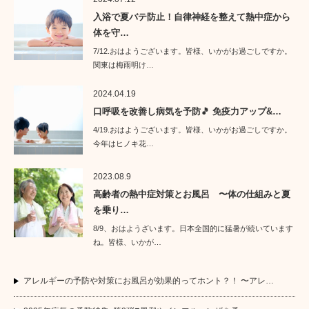
入浴で夏バテ防止！自律神経を整えて熱中症から
体を守…
7/12.おはようございます。皆様、いかがお過ごしですか。
関東は梅雨明け…
2024.04.19
口呼吸を改善し病気を予防🎵 免疫力アップ&…
4/19.おはようございます。皆様、いかがお過ごしですか。
今年はヒノキ花…
2023.08.9
高齢者の熱中症対策とお風呂 〜体の仕組みと夏
を乗り…
8/9、おはようざいます。日本全国的に猛暑が続いています
ね。皆様、いかが…
アレルギーの予防や対策にお風呂が効果的ってホント？！ 〜アレ…