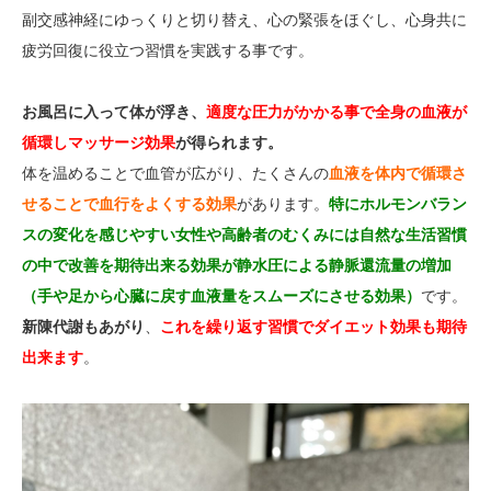
副交感神経にゆっくりと切り替え、心の緊張をほぐし、心身共に
疲労回復に役立つ習慣を実践する事
です。
お風呂に入って体が浮き、
適度な圧力がかかる事で全身の血液が
循環しマッサージ効果
が得られます。
体を温めることで血管が広がり、たくさんの
血液を体内で循環さ
せることで血行をよくする効果
があります。
特にホルモンバラン
スの変化を感じやすい女性や高齢者のむくみには自然な生活習慣
の中で改善を期待出来る効果が静水圧による静脈還流量の増加
（手や足から心臓に戻す血液量をスムーズにさせる効果）
です。
新陳代謝もあがり
、
これを繰り返す
習慣でダイエット効果も期待
出来ます
。