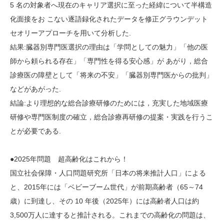
5 名の対象者へ現在のキャリア選択に至った経緯について半構造
化面接をお こない逐語録化されたデータを修正グラウンデット
セオリーアプローチを用いて分析した.
結果:臓器別専門医選択の理由は「学問としての魅力」「他の医
師から頼られる存在」「専門性を得る安心感」が あがり，総合
診療医の障壁として「将来の不安」「臓器別専門医からの批判」
などがあがった.
結論:より理想的な総合診療研修のためには，充実した地域医療
研修や専門医制度の確立，総合診療再研修の提案・実践を行うこ
とが必要である.
●2025年問題 超高齢化はこれから！
国立社会保障・人口問題研究所「日本の将来推計人口」による
と、2015年には「ベビーブーム世代」が前期高齢者（65～74
歳）に到達し、その 10 年後（2025年）には高齢者人口は約
3,500万人に達すると推計される。これまでの高齢化の問題は、