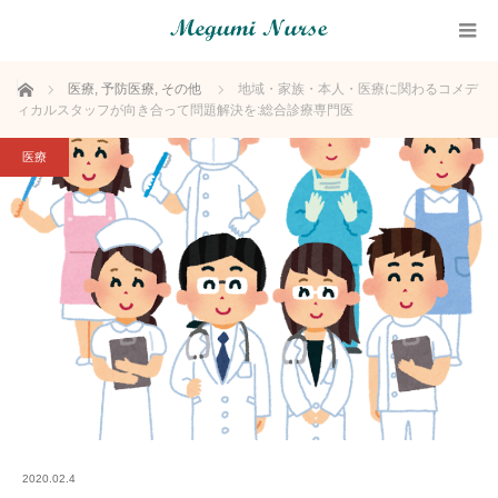
ホーム
医療
,
予防医療
,
その他
地域・家族・本人・医療に関わるコメデ
ィカルスタッフが向き合って問題解決を:総合診療専門医
医療
2020.02.4