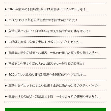
2025年病気の予防特集♪第2弾❣️風邪やインフルエンザを予…
これだけでOK👍お風呂で熱中症予防対策はこれだ！
入浴で夏バテ防止！自律神経を整えて熱中症から体を守ろう✨
口呼吸を改善し病気を予防🎵 免疫力アップ&しわやた…
高齢者の熱中症対策とお風呂 〜体の仕組みと夏を乗り切る方法〜…
不規則な仕事や生活の人のお風呂でなぜ⁈何❗️疲労回復法！
4/26(水)よい風呂の日特別講座☆全国配信有☆ プロ現場,…
運動やダイエットにすごい効果！全身に働きかけるのステッパーの…
低温やけどの症状・対処法と予防 〜ホッカイロの使用や寒さ対策…