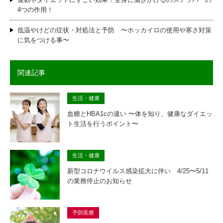
4つの作用！
低温やけどの症状・対処法と予防 〜ホッカイロの使用や寒さ対策
に気をつける事〜
関連記事
生活・健康
血糖とHBA1cの違い 〜体を知り、健康なダイエッ
ト生活を行うポイント〜
生活・健康
新型コロナウイルス感染拡大に伴い 4/25〜5/11
の業務停止のお知らせ
予防医療