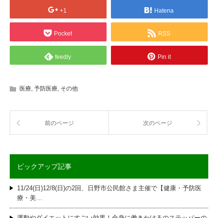
+1
Hatena
Pocket
RSS
feedly
Pin it
医療
,
予防医療
,
その他
前のページ
次のページ
ピックアップ記事
11/24(日)12/8(日)の2回、日野市公民館さま主催で【健康・予防医
療・美…
運動やダイエットにすごい効果！全身に働きかけるのステッパーの