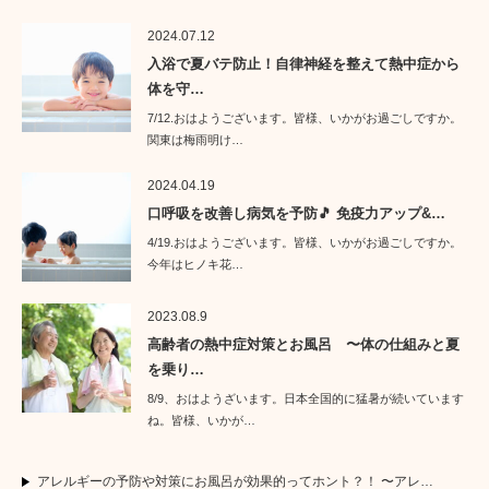
2024.07.12
入浴で夏バテ防止！自律神経を整えて熱中症から
体を守…
7/12.おはようございます。皆様、いかがお過ごしですか。
関東は梅雨明け…
2024.04.19
口呼吸を改善し病気を予防🎵 免疫力アップ&…
4/19.おはようございます。皆様、いかがお過ごしですか。
今年はヒノキ花…
2023.08.9
高齢者の熱中症対策とお風呂 〜体の仕組みと夏
を乗り…
8/9、おはようざいます。日本全国的に猛暑が続いています
ね。皆様、いかが…
アレルギーの予防や対策にお風呂が効果的ってホント？！ 〜アレ…