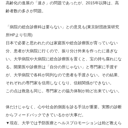
高齢化の進展の「速さ」の問題であったが、2015年以降は、高
齢者数の多さが問題。
「病院の総合診療科は要らない」との意見も(東京財団政策研究
所HPより引用)
日本で必要と思われたのは家庭医や総合診療医が育っていない
分、患者が大病院に行くので、振り分け外来を作ったに過ぎな
い。大学病院や大病院に総合診療医を置くと、宝の持ち腐れにな
る。開業医や診療所は「自分の所じゃない」と専門家に手渡す
が、大学病院で各科が同列なので患者を手渡さない。その結果、
それぞれの専門家を信用しなくなり、信頼関係ができない。
この点は救急も同じ。専門家との協力体制が殆ど出来ていない。
体だけじゃなく、心や社会的側面を診る手法が重要。実際の診断
からフィードバックできているかが大事だ。
▼現在、大学では予防医療とヘルスプロモーションは殆ど教えら