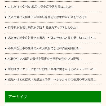
これだけでOK👍お風呂で熱中症予防対策はこれだ！
入浴で夏バテ防止！自律神経を整えて熱中症から体を守ろう✨
口呼吸を改善し病気を予防🎵 免疫力アップ&しわやた…
高齢者の熱中症対策とお風呂 〜体の仕組みと夏を乗り切る方法〜…
不規則な仕事や生活の人のお風呂でなぜ⁈何❗️疲労回復法！
4/26(水)よい風呂の日特別講座☆全国配信有☆ プロ現場,…
運動やダイエットにすごい効果！全身に働きかけるのステッパーの…
低温やけどの症状・対処法と予防 〜ホッカイロの使用や寒さ対策…
アーカイブ