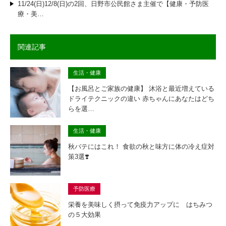
11/24(日)12/8(日)の2回、日野市公民館さま主催で【健康・予防医
療・美…
関連記事
生活・健康
【お風呂とご家族の健康】 沐浴と最近増えている
ドライテクニックの違い 赤ちゃんにあなたはどち
らを選…
生活・健康
秋バテにはこれ！ 食欲の秋と味方に体の冷え症対
策3選❣️
予防医療
栄養を美味しく摂って免疫力アップに はちみつ
の５大効果