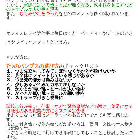
パンプスは見た目が綺麗で女性らしく、可愛さもあります。
しかし、
実際にはいて歩くと足が痛くなる
、
靴ずれを起こすなど
のトラブルが多い事も
現実。
また、
むくみや足をつった
などのコメントも多く聞かれていま
す。
オフィスレディ等仕事上毎日はく方、パーティーやデートのとき
はやっぱりパンプス！という方、
そんな方に、
7つのパンプスの選び方
のチェックリスト
１、つま先立ちしてみて、無理なくかかとが脱げないか
２、足全体にフィットしている感じがあるか
３、つま先の部分は痛みはないか
４、
少しあるいてみてカポカポしないか
５、かかとが高い靴→ヒールが太い物を
６、かかとが低い靴→ヒールが細い物を
７、ストラップ付きも視野に
階段歩行が多い、仕事上などで緊急事態などの際に、急足になる
可能性のある職業の方にオススメは⑦番！
小走りになった際はストラップがあるだけでとても楽に感じま
す。
また、付き合いで飲み会などが多い方は、夜間、女性の一人歩き
は危険です。
いざという時急足に対応できる靴にしておくことも検討したいで
すね。