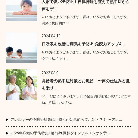
入浴で夏バテ防止！自律神経を整えて熱中症から
体を守…
7/12.おはようございます。皆様、いかがお過ごしですか。
関東は梅雨明け…
2024.04.19
口呼吸を改善し病気を予防🎵 免疫力アップ&…
4/19.おはようございます。皆様、いかがお過ごしですか。
今年はヒノキ花…
2023.08.9
高齢者の熱中症対策とお風呂 〜体の仕組みと夏
を乗り…
8/9、おはようざいます。日本全国的に猛暑が続いています
ね。皆様、いかが…
アレルギーの予防や対策にお風呂が効果的ってホント？！ 〜アレ…
2025年病気の予防特集♪第2弾❣️風邪やインフルエンザを予…