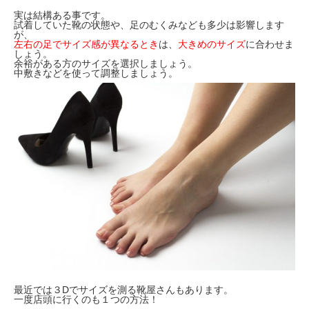
実は結構ある事です。
試着していた靴の状態や、足のむくみなども多少は影響します
が、
左右の足でサイズ感が異なるとき
は、
大きめのサイズ
に合わせま
しょう。
余裕がある方のサイズを選択しましょう。
中敷きなどを使って調整しましょう。
最近では３Dでサイズを測る靴屋さんもあります。
一度店頭に行くのも１つの方法！