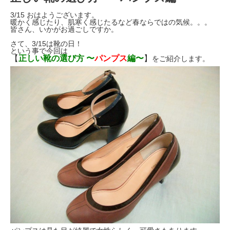
3/15 おはようございます。
暖かく感じたり、肌寒く感じたるなど春ならではの気候。。。
皆さん、いかがお過ごしですか。
さて、3/15は靴の日！
という事で今回は
【
正しい靴の選び方 〜
パンプス
編〜
】
をご紹介します。